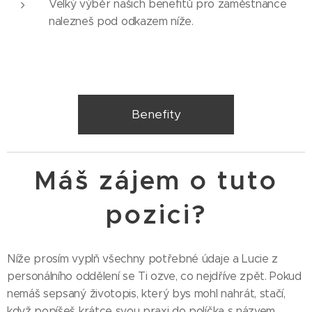
Velký výběr našich benefitů pro zaměstnance
nalezneš pod odkazem níže.
Benefity
Máš zájem o tuto
pozici?
Níže prosím vyplň všechny potřebné údaje a Lucie z
personálního oddělení se Ti ozve, co nejdříve zpět. Pokud
nemáš sepsaný životopis, který bys mohl nahrát, stačí,
když popíšeš krátce svou praxi do políčka s názvem