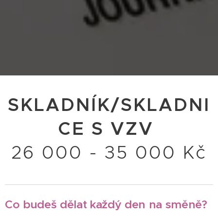
SKLADNÍK/SKLADNI
CE S VZV
26 000 - 35 000 Kč
Co budeš dělat každý den na směně?