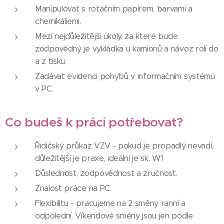
Manipulovat s rotačním papírem, barvami a
chemikáliemi.
Mezi nejdůležitější úkoly, za které bude
zodpovědný je vykládka u kamionů a návoz rolí do
a z tisku.
Zadávat evidenci pohybů v informačním systému
v PC.
Co budeš k práci potřebovat?
Řidičský průkaz VZV - pokud je propadlý nevadí,
důležitější je praxe, ideální je sk. W1
Důslednost, zodpovědnost a zručnost.
Znalost práce na PC.
Flexibilitu - pracujeme na 2 směny ranní a
odpolední. Víkendové směny jsou jen podle